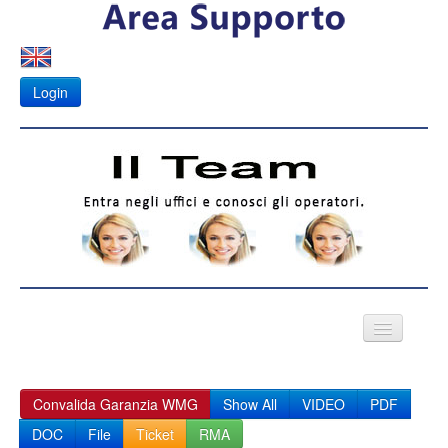
Login
VIDEO CITOFONI
Convalida Garanzia WMG
Show All
VIDEO
PDF
Fotovoltaico
DOC
File
Ticket
RMA
APK