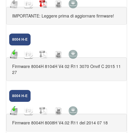
CAR DVR
IMPORTANTE: Leggere prima di aggiornare firmware!
ACCESSORI FILARI
ACCESSORI 868
8004 H-E
ACCESSORI 433
CENTRALI 433
Firmware 8004H 8104H V4 02 R11 3070 Onvif C 2015 11
CENTRALI 868
27
APRICANCELLI
CONTRATTI
8004 H-E
FUORI PRODUZIONE
SPY
Firmware 8004H 8008H V4.02 R11 del 2014 07 18
CAM AHD,XVI,DUHD