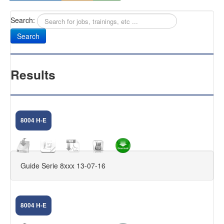
Search:
Sany
Antifurti Subsonici
EXTREME 433
Results
CAM NEXT
CAM SELENIUM
8004 H-E
HOME CAMERA
CAM NOVA
Guide Serie 8xxx 13-07-16
FIRMWARE DVR
KIT VIDEOSORVEGLIANZA
8004 H-E
FAQ