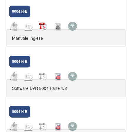
8004 H-E
Manuale Inglese
8004 H-E
Software DVR 8004 Parte 1/2
8004 H-E