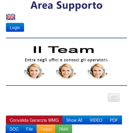
Login
VIDEO CITOFONI
Convalida Garanzia WMG
Show All
VIDEO
PDF
Fotovoltaico
DOC
File
Ticket
RMA
APK