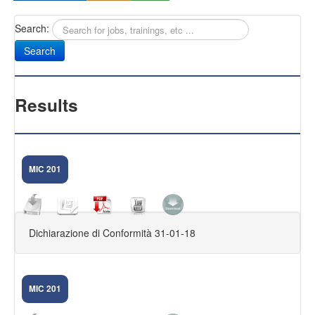
Search:
Sany
Antifurti Subsonici
EXTREME 433
Results
CAM NEXT
CAM SELENIUM
MIC 201
HOME CAMERA
CAM NOVA
Dichiarazione di Conformità 31-01-18
FIRMWARE DVR
KIT VIDEOSORVEGLIANZA
MIC 201
FAQ