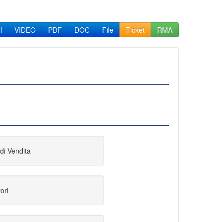
l
VIDEO
PDF
DOC
File
Ticket
RMA
di Vendita
ori