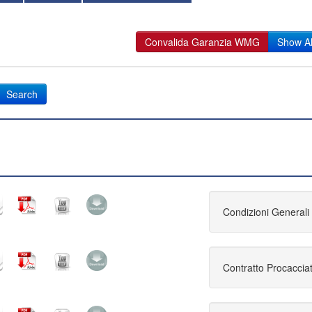
Convalida Garanzia WMG
Show Al
Condizioni Generali 
Contratto Procacciat