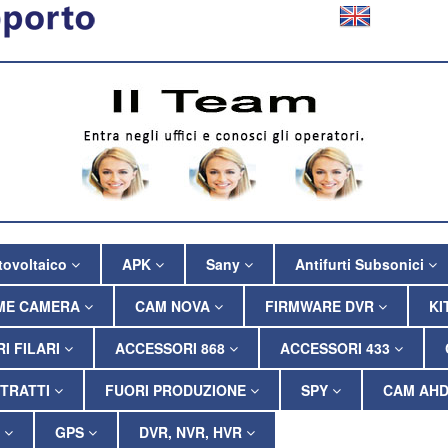
tovoltaico
APK
Sany
Antifurti Subsonici
ME CAMERA
CAM NOVA
FIRMWARE DVR
KI
I FILARI
ACCESSORI 868
ACCESSORI 433
TRATTI
FUORI PRODUZIONE
SPY
CAM AHD
P
GPS
DVR, NVR, HVR