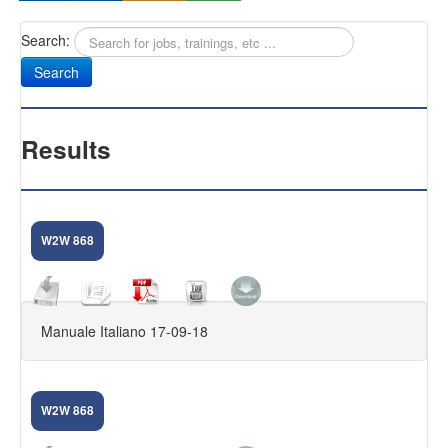
Search:
Sany
Antifurti Subsonici
EXTREME 433
Results
CAM NEXT
CAM SELENIUM
W2W 868
HOME CAMERA
CAM NOVA
Manuale Italiano 17-09-18
FIRMWARE DVR
KIT VIDEOSORVEGLIANZA
W2W 868
FAQ