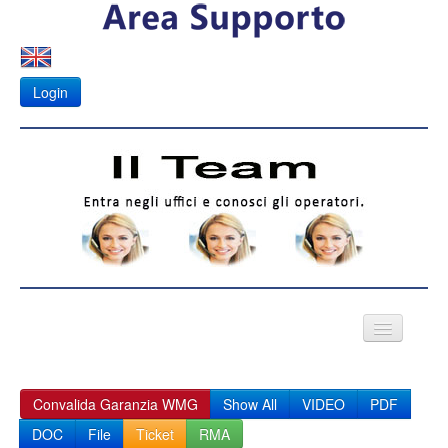
Login
VIDEO CITOFONI
Convalida Garanzia WMG
Show All
VIDEO
PDF
Fotovoltaico
DOC
File
Ticket
RMA
APK