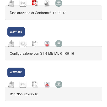
CAR DVR
Dichiarazione di Conformità 17-09-18
ACCESSORI FILARI
ACCESSORI 868
W2W 868
ACCESSORI 433
CENTRALI 433
Configurazione con ST-6 METAL 01-09-16
CENTRALI 868
APRICANCELLI
W2W 868
CONTRATTI
FUORI PRODUZIONE
SPY
Istruzioni 02-06-16
CAM AHD,XVI,DUHD