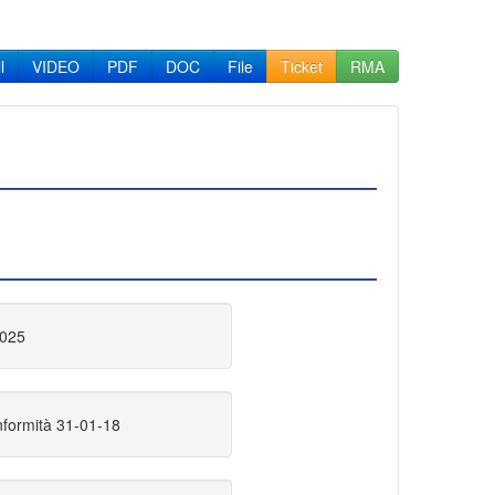
l
VIDEO
PDF
DOC
File
Ticket
RMA
2025
nformità 31-01-18