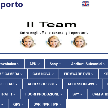
tovoltaico
APK
Sany
Antifurti Subsonici
ME CAMERA
CAM NOVA
FIRMWARE DVR
KI
I FILARI
ACCESSORI 868
ACCESSORI 433
TRATTI
FUORI PRODUZIONE
SPY
CAM AHD
P
GPS
DVR, NVR, HVR