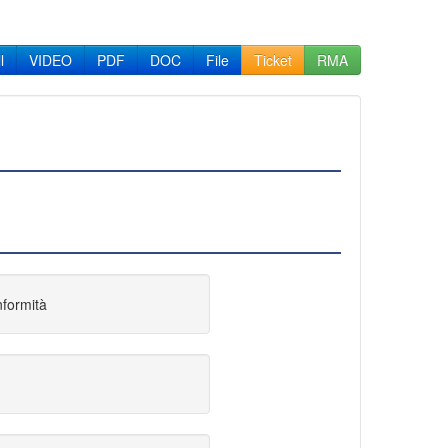
l
VIDEO
PDF
DOC
File
Ticket
RMA
nformità