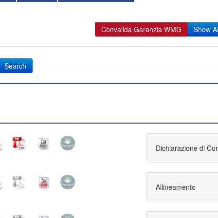
Convalida Garanzia WMG
Show Al
Dichiarazione di Co
Allineamento