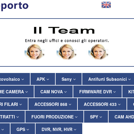
tovoltaico
APK
Sany
Antifurti Subsonici
ME CAMERA
CAM NOVA
FIRMWARE DVR
KI
I FILARI
ACCESSORI 868
ACCESSORI 433
TRATTI
FUORI PRODUZIONE
SPY
CAM AHD
P
GPS
DVR, NVR, HVR