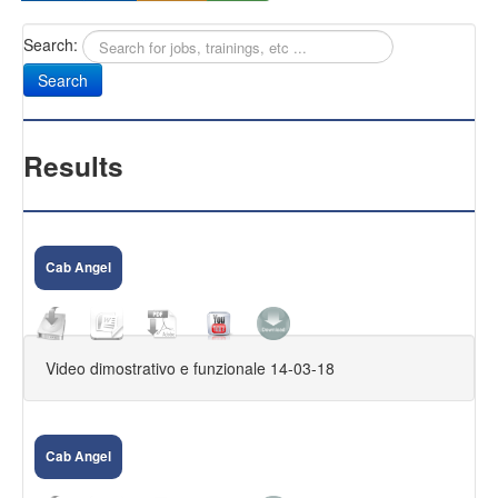
Search:
Sany
Antifurti Subsonici
EXTREME 433
Results
CAM NEXT
CAM SELENIUM
Cab Angel
HOME CAMERA
CAM NOVA
Video dimostrativo e funzionale 14-03-18
FIRMWARE DVR
KIT VIDEOSORVEGLIANZA
Cab Angel
FAQ