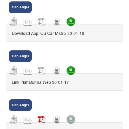
Cab Angel
ACCESSORI CCTV
LED E VARIE
CAM IP
Download App iOS Car Matrix 30-01-18
GPS
DVR, NVR, HVR
Cab Angel
Link Piattaforma Web 30-01-17
Cab Angel