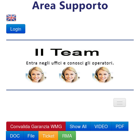
Login
VIDEO CITOFONI
Convalida Garanzia WMG
Show All
VIDEO
PDF
Fotovoltaico
DOC
File
Ticket
RMA
APK