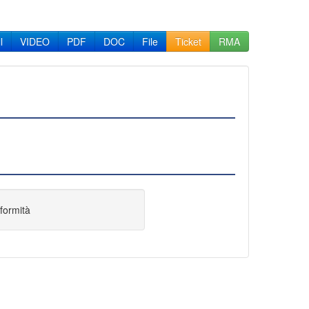
l
VIDEO
PDF
DOC
File
Ticket
RMA
formità